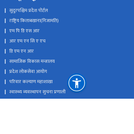
सुदुरपश्चिम प्रदेश पोर्टल
राष्ट्रिय किताबखाना(निजामति)
एम पि डि एस आर
आर एम एन सि ए एच
डि एम एन आर
सामाजिक विकास मन्त्रालय
प्रदेश लोकसेवा आयोग
परिवार कल्याण महाशाखा
स्वास्थ्य व्यवस्थापन सुचना प्रणाली
स्वास्थ्य तथा जनसंख्या मन्त्रालय
ई टि बि रजिस्टर
राष्ट्रिय प्राकृतिक स्रोत तथा वित्त आयोग